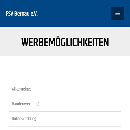
Zum
Inhalt
FSV Bernau e.V.
springen
WERBEMÖGLICHKEITEN
Allgemeines
Bandenwerbung
Onlinewerbung