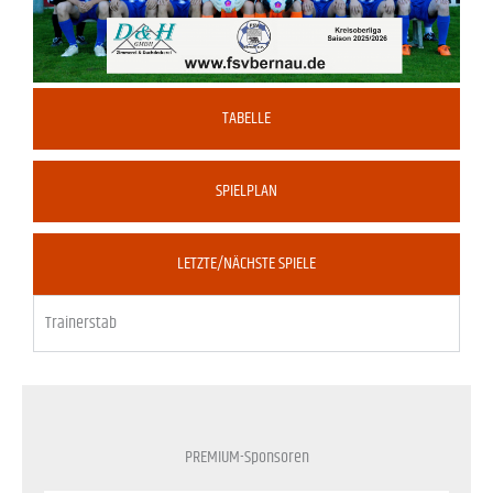
TABELLE
SPIELPLAN
LETZTE/NÄCHSTE SPIELE
Trainerstab
PREMIUM-Sponsoren