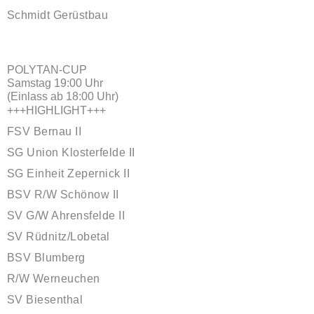
Schmidt Gerüstbau
POLYTAN-CUP
Samstag 19:00 Uhr
(Einlass ab 18:00 Uhr)
+++HIGHLIGHT+++
FSV Bernau II
SG Union Klosterfelde II
SG Einheit Zepernick II
BSV R/W Schönow II
SV G/W Ahrensfelde II
SV Rüdnitz/Lobetal
BSV Blumberg
R/W Werneuchen
SV Biesenthal