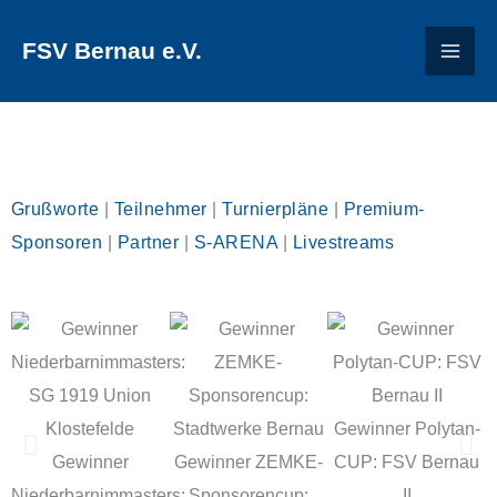
Zum
FSV Bernau e.V.
Inhalt
springen
Grußworte
|
Teilnehmer
|
Turnierpläne
|
Premium-
Sponsoren
|
Partner
|
S-ARENA
|
Livestreams
Gewinner Polytan-
Gewinner
Gewinner ZEMKE-
CUP: FSV Bernau
Niederbarnimmasters:
Sponsorencup:
II