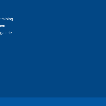
training
port
rgalerie