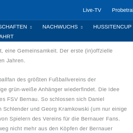
Live-TV
Probetra
SCHAFTEN
NACHWUCHS
HUSSITENCUP
FAHRT
, eine Gemeinsamkeit. Der erste (in)offzielle
en Jahren.
ballfan des größten Fußballvereins der
lige grün-weiße Anhänger wiederfindet. Die Idee
des FSV Bernau. So schlossen sich Daniel
tian Schlender und Georg Kramkowski (um nur einige
n Spielern des Vereins für die Bernauer Fans.
inweg nicht mehr aus den Köpfen der Bernauer