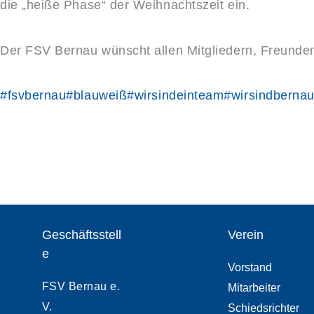
die „heiße Phase“ der Weihnachtszeit ein.
Der FSV Bernau wünscht allen Mitgliedern, Freunde
#fsvbernau
#blauweiß
#wirsindeinteam
#wirsindberna
Geschäftsstell
Verein
e
Vorstand
FSV Bernau e.
Mitarbeiter
V.
Schiedsrichter