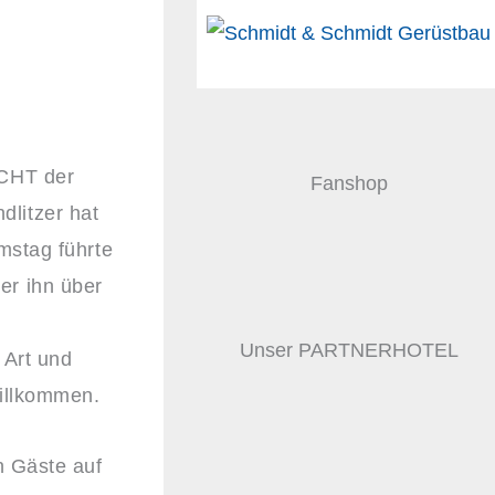
ICHT der
Fanshop
litzer hat
mstag führte
er ihn über
Unser PARTNERHOTEL
 Art und
willkommen.
n Gäste auf