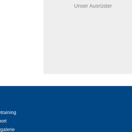
Unser Ausrüster
training
port
rgalerie