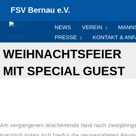
Zum
FSV Bernau e.V.
Inhalt
springen
NEWS
VEREIN
MANN
PRESSE
KONTAKT & AN
WEIHNACHTSFEIER
MIT SPECIAL GUEST
Am vergangenen Wochenende fand nach zweijähriger 
Natürlich boten sich hierfür die neugestalteten R