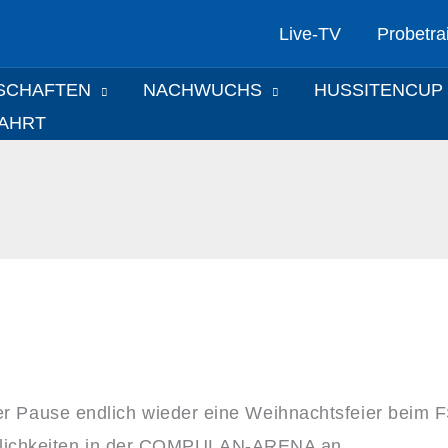
Live-TV
Probetra
SCHAFTEN
NACHWUCHS
HUSSITENCUP
FAHRT
Pause endlich wieder eine Weihnachtsfeier beim FS
äumlichkeiten in der COMPULAN-ARENA an.