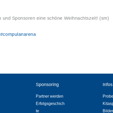
n und Sponsoren eine schöne Weihnachtszeit! (sm)
u
#compulanarena
Sponsoring
Infos
Partner werden
Probe
Erfolgsgeschich
Kitas
te
Bilde