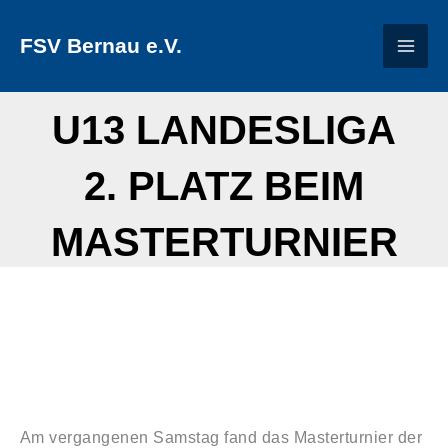
Zum
FSV Bernau e.V.
Inhalt
springen
U13 LANDESLIGA
2. PLATZ BEIM
MASTERTURNIER
Am vergangenen Samstag fand das Masterturnier der