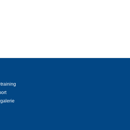
training
port
rgalerie