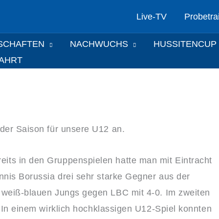
Live-TV
Probetra
SCHAFTEN
NACHWUCHS
HUSSITENCUP
FAHRT
 der Saison für unsere U12 an.
its in den Gruppenspielen hatte man mit Eintracht
nnis Borussia drei sehr starke Gegner aus der
 weiß-blauen Jungs gegen LBC mit 4-0. Im zweiten
. In einem
wirklich hochklassigen U12-Spiel konnten