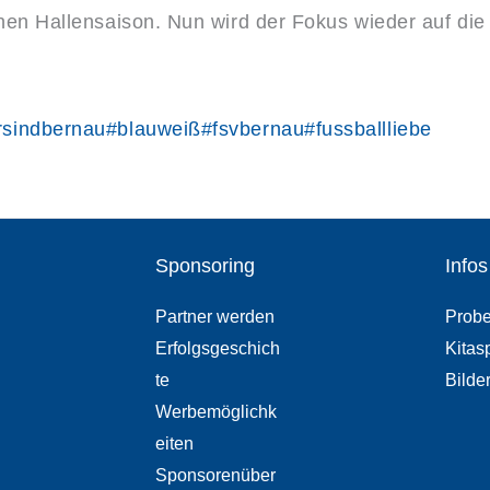
chen Hallensaison. Nun wird der Fokus wieder auf die
rsindbernau
#blauweiß
#fsvbernau
#fussballliebe
Sponsoring
Infos
Partner werden
Probe
Erfolgsgeschich
Kitas
te
Bilde
Werbemöglichk
eiten
Sponsorenüber