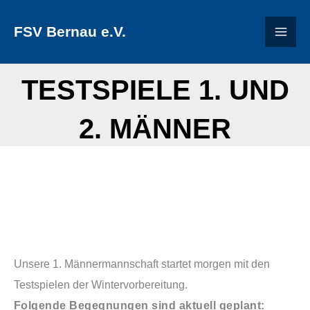
Zum
FSV Bernau e.V.
Inhalt
springen
TESTSPIELE 1. UND
2. MÄNNER
Unsere 1. Männermannschaft startet morgen mit den
Testspielen der Wintervorbereitung.
Folgende Begegnungen sind aktuell geplant: