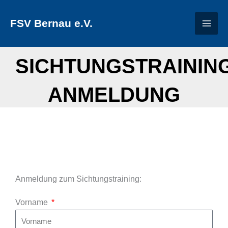
Zum
FSV Bernau e.V.
Inhalt
springen
SICHTUNGSTRAININ
ANMELDUNG
Anmeldung zum Sichtungstraining:
Vorname