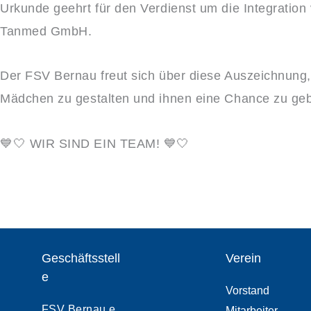
Urkunde geehrt für den Verdienst um die Integration
Tanmed GmbH.
Der FSV Bernau freut sich über diese Auszeichnung, 
Mädchen zu gestalten und ihnen eine Chance zu gebe
💙🤍 WIR SIND EIN TEAM! 💙🤍
Geschäftsstell
Verein
e
Vorstand
FSV Bernau e.
Mitarbeiter