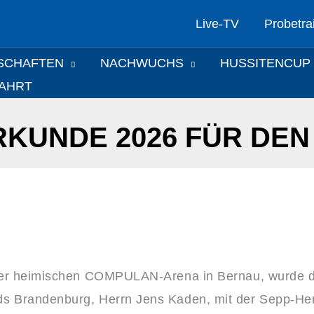
Live-TV
Probetra
SCHAFTEN
NACHWUCHS
HUSSITENCUP
FAHRT
KUNDE 2026 FÜR DEN
 der heimischen COMPULAN-Arena in Bernau, wurde 
s Brandenburg, Herrn Jens Kaden, mit der Sepp-He