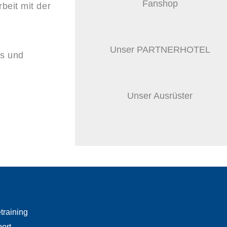
Fanshop
beit mit der
Unser PARTNERHOTEL
gs und
Unser Ausrüster
training
port