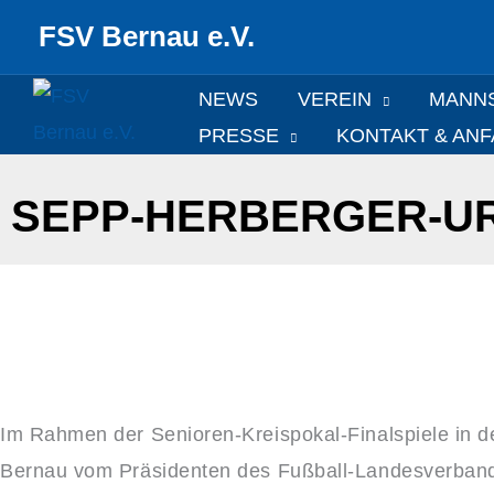
Zum
FSV Bernau e.V.
Inhalt
springen
NEWS
VEREIN
MANN
PRESSE
KONTAKT & AN
SEPP-HERBERGER-UR
Im Rahmen der Senioren-Kreispokal-Finalspiele in
Bernau vom Präsidenten des Fußball-Landesverband