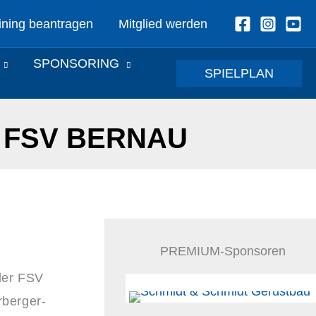
ining beantragen
Mitglied werden
SPONSORING
SPIELPLAN
 FSV BERNAU
PREMIUM-Sponsoren
der FSV
rberger-