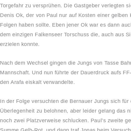
Torgefahr zu versprühen. Die Gastgeber verlegten si
Denis Ok, der von Paul nur auf Kosten einer gelben 
Folgen haben sollte. Eben jener Ok war es dann au
dem einzigen Falkenseer Torschuss die, auch aus S
erzielen konnte.
Nach dem Wechsel gingen die Jungs von Tasse Bahn 
Mannschaft. Und nun führte der Dauerdruck aufs FF-
den Arafa eiskalt verwandelte.
In der Folge versuchten die Bernauer Jungs sich f
Überlegenheit zu belohnen, aber leider gelang das n
noch zwei Platzverweise schlucken. Paul’s zweite gel
Summe Gelb-Rot, und dann traf Jonas beim Versuch ei