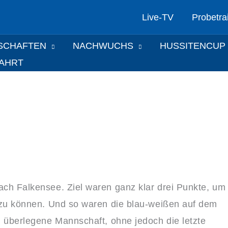
Live-TV
Probetra
SCHAFTEN
NACHWUCHS
HUSSITENCUP
FAHRT
ach Falkensee. Ziel waren ganz klar drei Punkte, um
n zu können. Und so waren die blau-weißen auf dem
, überlegene Mannschaft, ohne jedoch die letzte