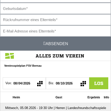
des
Geburtsdatum
Kindes
Rückrufnummer
eines
E-
Elternteils
Mail
ABSENDEN