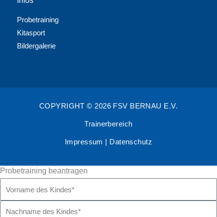
Infos
Probetraining
Kitasport
Bildergalerie
COPYRIGHT © 2026 FSV BERNAU E.V.
Trainerbereich
Impressum
|
Datenschutz
Probetraining beantragen
Vorname
des
Nachname
Kindes