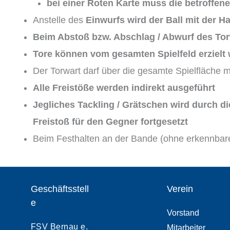
bei einer Roten Karte muss die betroffen
Anstelle des
Einwurfs wird der Ball mit der Ha
Beim Abstoß bzw. Abschlag / Abwurf des Torwa
Tore können vom gesamten Spielfeld erzielt
Der Torwart darf über die gesamte Spielfläche m
Alle Freistöße werden indirekt ausgeführt
Jegliches Tackling / Grätschen wird durch di
Freistoß für den Gegner fortgesetzt
Beim Festhalten an der Bande (ohne erkennbares
Geschäftsstell
Verein
e
Vorstand
FSV Bernau e.
Mitarbeiter