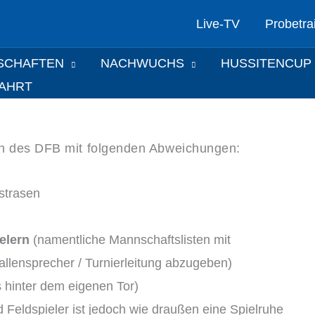
Live-TV
Probetra
SCHAFTEN
NACHWUCHS
HUSSITENCUP
FAHRT
eln des DFB mit folgenden Abweichungen:
strasen
elern
(namentliche Mannschaftslisten mit
lensprecher / Turnierleitung abzugeben)
s hinter dem eigenen Tor)
Feldspieler ist jedoch wie draußen eine Spielruhe