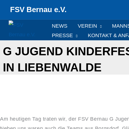
Zum
FSV Bernau e.V.
Inhalt
springen
NEWS
VEREIN
MANN
PRESSE
KONTAKT & AN
G JUGEND KINDERFE
IN LIEBENWALDE
Am heutigen Tag traten wir, der FSV Bernau G Jugen
Neben uns waren auch die Teams aus Borgsdorf, Gli