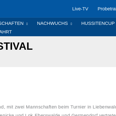
Live-TV
Probetra
SCHAFTEN
NACHWUCHS
HUSSITENCUP
FAHRT
STIVAL
d, mit zwei Mannschaften beim Turnier in Liebenwal
enicke und Lok Eberswalde und Germendorf vertrete