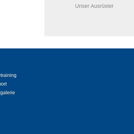
Unser Ausrüster
training
port
rgalerie