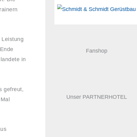
rainern
e Leistung
m Ende
Fanshop
landete in
 gefreut,
Unser PARTNERHOTEL
 Mal
aus