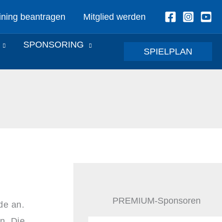
ining beantragen
Mitglied werden
SPONSORING
SPIELPLAN
PREMIUM-Sponsoren
de an.
n. Die