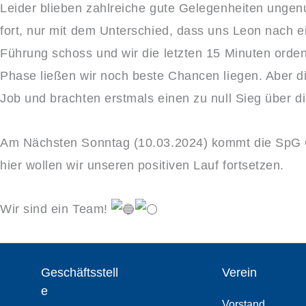
Leider blieben zahlreiche gute Gelegenheiten ungenut
fort, nur mit dem Unterschied, dass uns Leon nach e
Führung schoss und wir die letzten 15 Minuten ordent
Phase ließen wir noch beste Chancen liegen. Aber d
Job und brachten erstmals einen zu null Sieg über di
Am Nächsten Sonntag (10.03.2024) kommt die SpG 
hier wollen wir unseren positiven Lauf fortsetzen.
Wir sind ein Team!
Geschäftsstell
Verein
e
Vorstand