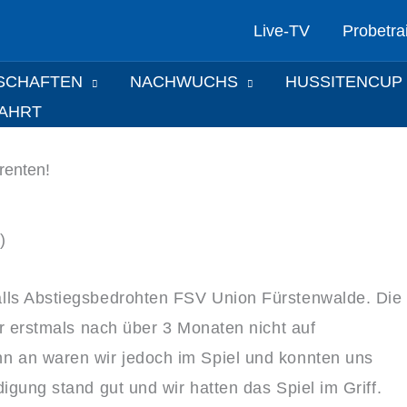
Live-TV
Probetra
SCHAFTEN
NACHWUCHS
HUSSITENCUP
FAHRT
renten!
)
alls Abstiegsbedrohten FSV Union Fürstenwalde. Die
ir erstmals nach über 3 Monaten nicht auf
n an waren wir jedoch im Spiel und konnten uns
igung stand gut und wir hatten das Spiel im Griff.