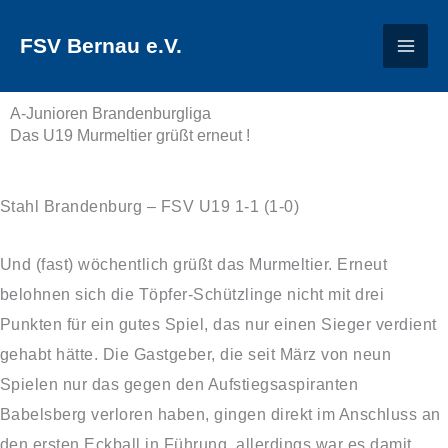
Zum
FSV Bernau e.V.
Inhalt
springen
A-Junioren Brandenburgliga
Das U19 Murmeltier grüßt erneut !
Stahl Brandenburg – FSV U19 1-1 (1-0)
Und
(fast) wöchentlich grüßt das Murmeltier. Erneut
belohnen sich die Töpfer-Schützlinge nicht mit drei
Punkten für ein gutes Spiel, das nur einen Sieger verdient
gehabt hätte. Die Gastgeber, die seit März von neun
Spielen nur das gegen den Aufstiegsaspiranten
Babelsberg verloren haben, gingen direkt im Anschluss an
den ersten Eckball in Führung, allerdings war es damit